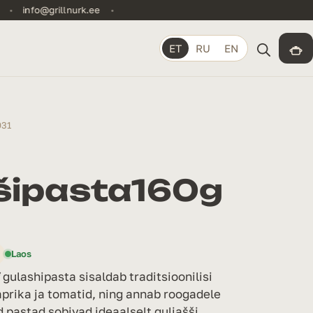
kogus
•
info@grillnurk.ee
•
ET
RU
EN
031
šipasta160g
Laos
gulashipasta sisaldab traditsioonilisi
aprika ja tomatid, ning annab roogadele
 pastad sobivad ideaalselt guljašši,