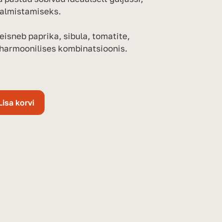
valmistamiseks.
eisneb paprika, sibula, tomatite,
 harmoonilises kombinatsioonis.
Lisa korvi