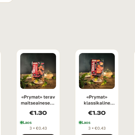
«Prymat» terav
«Prymat»
maitseainesegu
klassikaline
grillimiseks ja
maitseainesegu
€
1.30
€
1.30
BBQ 20 g
grillimiseks ja
BBQ 20 g
Laos
Laos
3 ×
€
0.43
3 ×
€
0.43