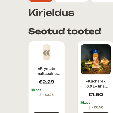
Kirjeldus
Seotud tooted
«
«Prymat»
maitseaine
šašlõkile 180 g
«Kucharek
€
2.29
XXL» liha
Laos
ürdisegu 80 g
€
1.50
3 ×
€
0.76
Laos
3 ×
€
0.50