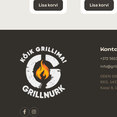
Lisa korvi
Lisa korvi
Kont
+372 561
info@gril
ODEN GR
REG. 143
Kassi 9, 