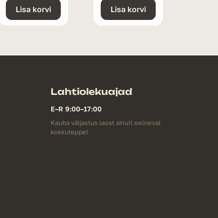
Lisa korvi
Lisa korvi
Lahtiolekuajad
E–R 9:00–17:00
Kauba väljastus laost ainult eelneval
kokkuleppel