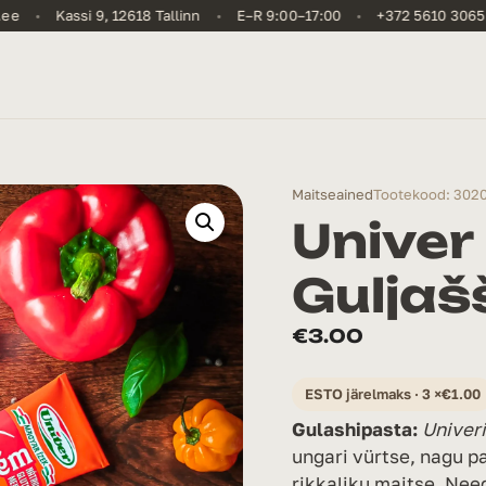
ee
•
Kassi 9, 12618 Tallinn
•
E–R 9:00–17:00
•
+372 5610 3065
Maitseained
Tootekood: 302
Univer
Guljaš
€
3.00
ESTO järelmaks · 3 ×
€
1.00
Gulashipasta:
Univeri
ungari vürtse, nagu p
rikkaliku maitse. Need