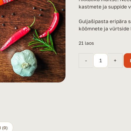
kastmete ja suppide 
Guljašipasta eripära s
köömnete ja vürtside
21 laos
-
+
Univer
Guljaššipasta160g
kogus
 (0)