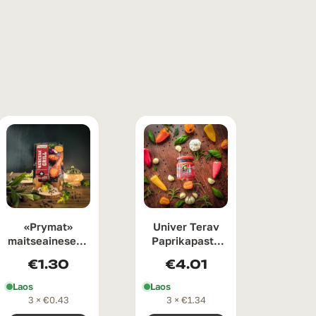
«Prymat»
Univer Terav
maitseainesegu
Paprikapasta
grillitud kanale
„Erős Pista“
€
1.30
€
4.01
25 g
200 g
Laos
Laos
3 ×
€
0.43
3 ×
€
1.34