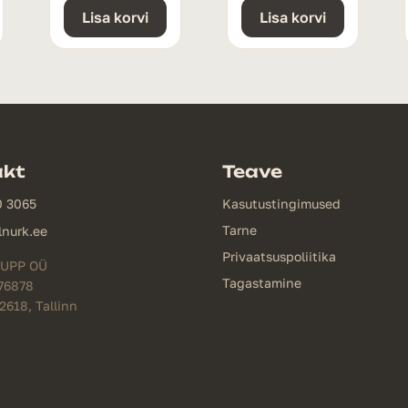
Lisa korvi
Lisa korvi
akt
Teave
0 3065
Kasutustingimused
Tarne
lnurk.ee
Privaatsuspoliitika
UPP OÜ
Tagastamine
76878
12618, Tallinn