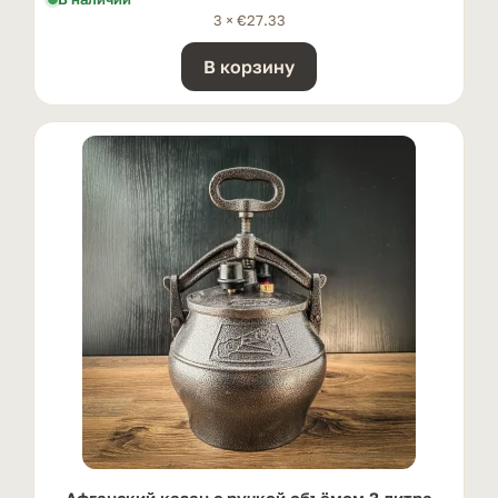
3 ×
€
27.33
В корзину
Афганский казан с ручкой oбъёмом 3 литра