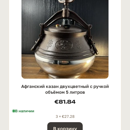
Афганский казан двухцветный с ручкой
oбъёмом 5 литров
€
81.84
В наличии
3 ×
€
27.28
В корзину