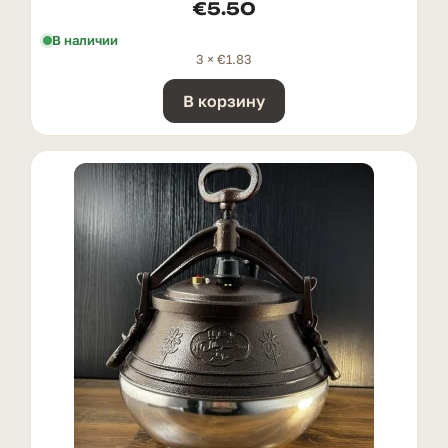
€
5.50
В наличии
3 ×
€
1.83
В корзину