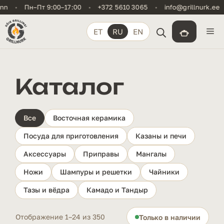
Перейти
•
Пн–Пт 9:00–17:00
•
+372 5610 3065
•
info@grillnurk.ee
•
K
к
содержимому
М
ET
RU
EN
Каталог
Все
Восточная керамика
Посуда для приготовления
Казаны и печи
Аксессуары
Приправы
Мангалы
Ножи
Шампуры и решетки
Чайники
Тазы и вёдра
Камадо и Тандыр
Отображение 1–24 из 350
Только в наличии