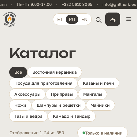
Перейти
•
Пн–Пт 9:00–17:00
•
+372 5610 3065
•
info@grillnurk.ee
•
к
содержимому
М
ET
RU
EN
Каталог
Все
Восточная керамика
Посуда для приготовления
Казаны и печи
Аксессуары
Приправы
Мангалы
Ножи
Шампуры и решетки
Чайники
Тазы и вёдра
Камадо и Тандыр
Отображение 1–24 из 350
Только в наличии