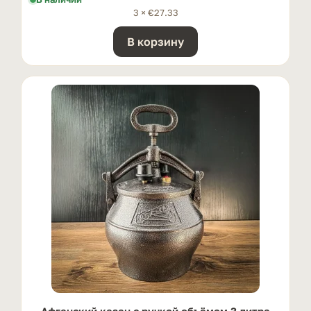
3 ×
€
27.33
В корзину
Афганский казан с ручкой oбъёмом 3 литра