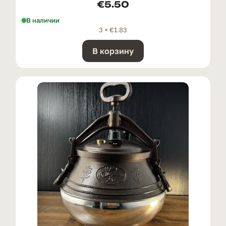
€
5.50
В наличии
3 ×
€
1.83
В корзину