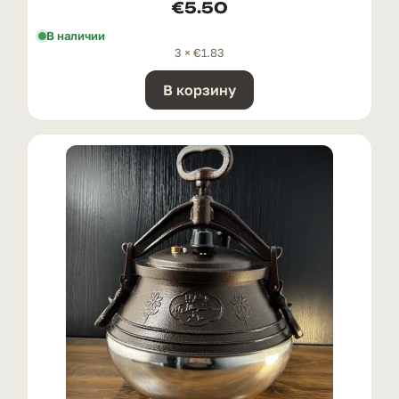
€
5.50
В наличии
3 ×
€
1.83
В корзину