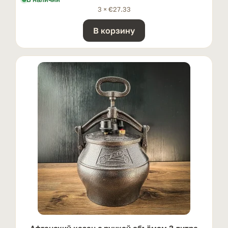
3 ×
€
27.33
В корзину
Афганский казан с ручкой oбъёмом 3 литра