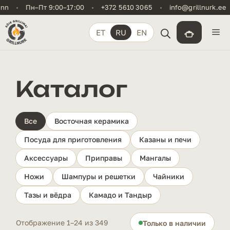
Перейти
•
Пн–Пт 9:00–17:00
•
+372 5610 3065
•
info@grillnurk.ee
•
K
к
содержимому
М
ET
RU
EN
Каталог
Все
Восточная керамика
Посуда для приготовления
Казаны и печи
Аксессуары
Приправы
Мангалы
Ножи
Шампуры и решетки
Чайники
Тазы и вёдра
Камадо и Тандыр
Отображение 1–24 из 349
Только в наличии