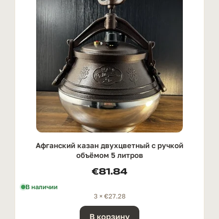
Афганский казан двухцветный с ручкой
oбъёмом 5 литров
€
81.84
В наличии
3 ×
€
27.28
В корзину