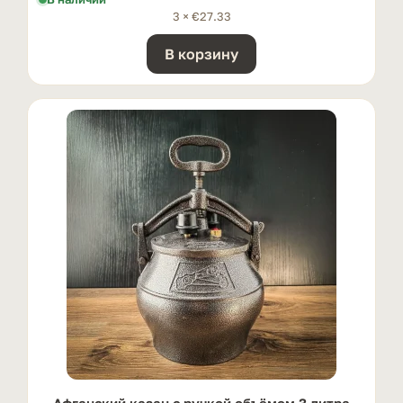
3 ×
€
27.33
В корзину
Афганский казан с ручкой oбъёмом 3 литра