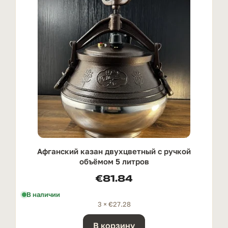
Афганский казан двухцветный с ручкой
oбъёмом 5 литров
€
81.84
В наличии
3 ×
€
27.28
В корзину