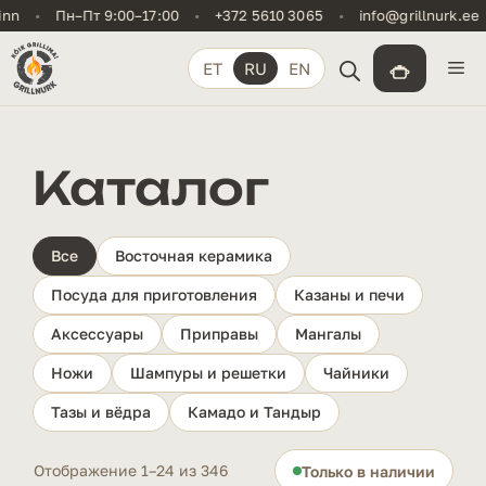
Перейти
•
Пн–Пт 9:00–17:00
•
+372 5610 3065
•
info@grillnurk.ee
•
к
содержимому
М
ET
RU
EN
Каталог
Все
Восточная керамика
Посуда для приготовления
Казаны и печи
Аксессуары
Приправы
Мангалы
Ножи
Шампуры и решетки
Чайники
Тазы и вёдра
Камадо и Тандыр
Отображение 1–24 из 346
Только в наличии