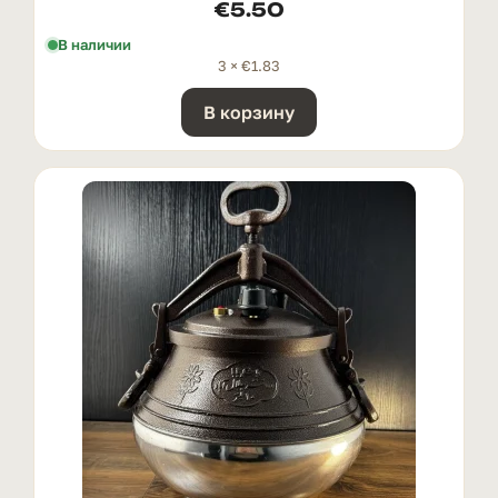
€
5.50
В наличии
3 ×
€
1.83
В корзину