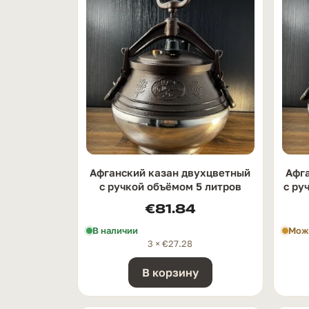
Афганский казан двухцветный
Афг
с ручкой oбъёмом 5 литров
с ру
€
81.84
В наличии
Можн
3 ×
€
27.28
В корзину