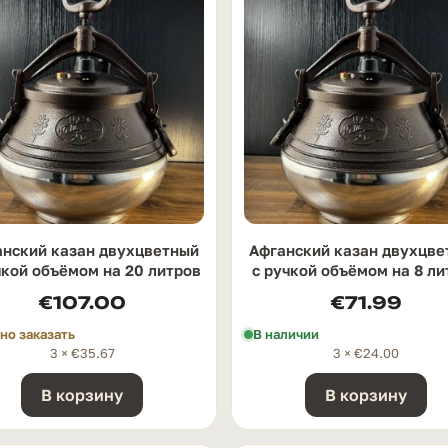
анский казан двухцветный
Афганский казан двухцве
чкой oбъёмом на 20 литров
с ручкой oбъёмом на 8 ли
€
107.00
€
71.99
о заказать
В наличии
3 ×
€
35.67
3 ×
€
24.00
В корзину
В корзину