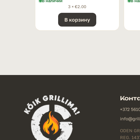
В наличии
В на
3 ×
€
2.00
В корзину
Конт
+372 561
info@gril
ODEN GR
REG. 143