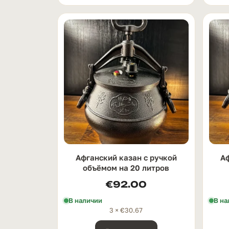
Афганский казан с ручкой
Аф
oбъёмом на 20 литров
€
92.00
В наличии
В на
3 ×
€
30.67