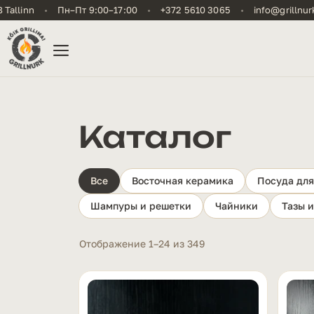
Перейти
llinn
•
Пн–Пт 9:00–17:00
•
+372 5610 3065
•
info@grillnurk.e
к
содержимому
Меню
Каталог
Все
Восточная керамика
Посуда для
Шампуры и решетки
Чайники
Тазы и
Отображение 1–24 из 349