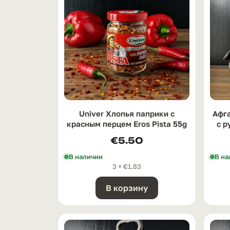
Univer Хлопья паприки с
Афг
красным перцем Eros Pista 55g
с р
€
5.50
В наличии
В на
3 ×
€
1.83
В корзину