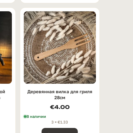
кой
Деревянная вилка для гриля
в
28см
€
4.00
В наличии
3 ×
€
1.33