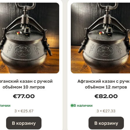
ганский казан с ручкой
Афганский казан с руч
oбъёмом 10 литров
oбъёмом 12 литров
€
77.00
€
82.00
личии
В наличии
3 ×
€
25.67
3 ×
€
27.33
В корзину
В корзину