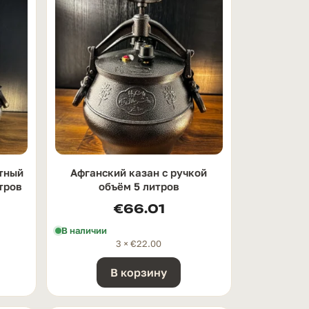
тный
Афганский казан с ручкой
тров
oбъём 5 литров
€
66.01
В наличии
3 ×
€
22.00
В корзину