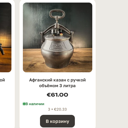
кой
Афганский казан с ручкой
oбъёмом 3 литра
€
61.00
В наличии
3 ×
€
20.33
В корзину