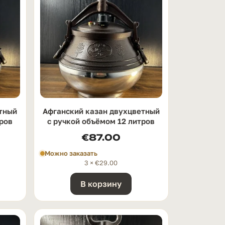
тный
Афганский казан двухцветный
тров
с ручкой oбъёмом 12 литров
€
87.00
Можно заказать
3 ×
€
29.00
В корзину