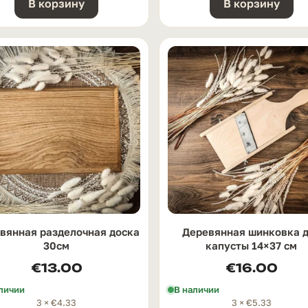
В корзину
В корзину
вянная разделочная доска
Деревянная шинковка 
30см
капусты 14×37 см
€
13.00
€
16.00
личии
В наличии
3 ×
€
4.33
3 ×
€
5.33