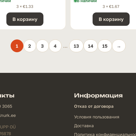
личии
В наличии
3 ×
€
1.33
3 ×
€
1.67
В корзину
В корзину
1
2
3
4
…
13
14
15
→
акты
Информация
0 3065
Отказ от договора
lnurk.ee
Условия пользования
Доставка
UPP OÜ
76878
Политика конфиденциально