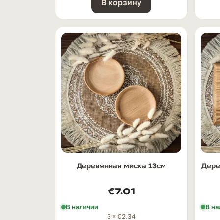
В корзину
Деревянная миска 13см
Дере
€
7.01
В наличии
В на
3 ×
€
2.34