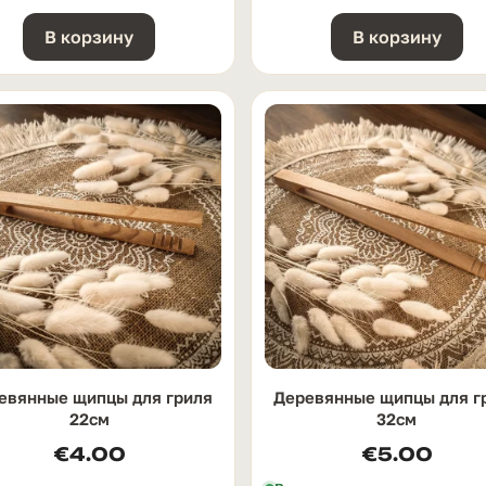
В корзину
В корзину
евянные щипцы для гриля
Деревянные щипцы для г
22см
32см
€
4.00
€
5.00