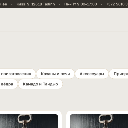
e
•
Kassi 9, 12618 Tallinn
•
Пн–Пт 9:00–17:00
•
+372 5610 3065
 приготовления
Казаны и печи
Аксессуары
Припр
 вёдра
Камадо и Тандыр