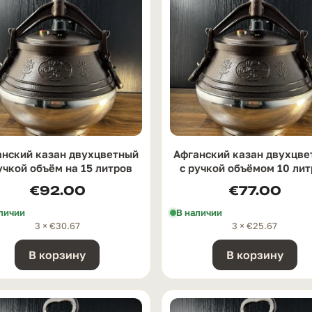
анский казан двухцветный
Афганский казан двухцве
учкой oбъём на 15 литров
с ручкой oбъёмом 10 ли
€
92.00
€
77.00
личии
В наличии
3 ×
€
30.67
3 ×
€
25.67
В корзину
В корзину