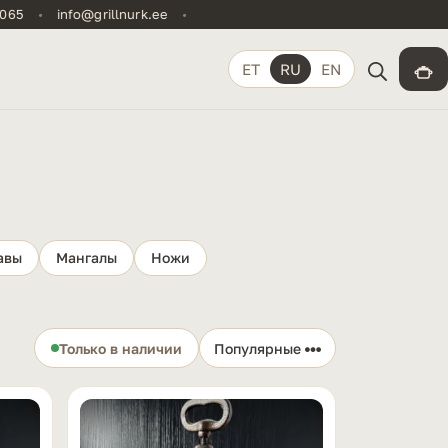
•
info@grillnurk.ee
•
ET
RU
EN
авы
Мангалы
Ножи
Только в наличии