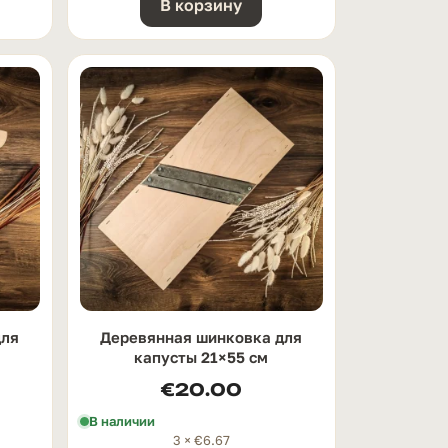
В корзину
для
Деревянная шинковка для
капусты 21×55 см
€
20.00
В наличии
3 ×
€
6.67