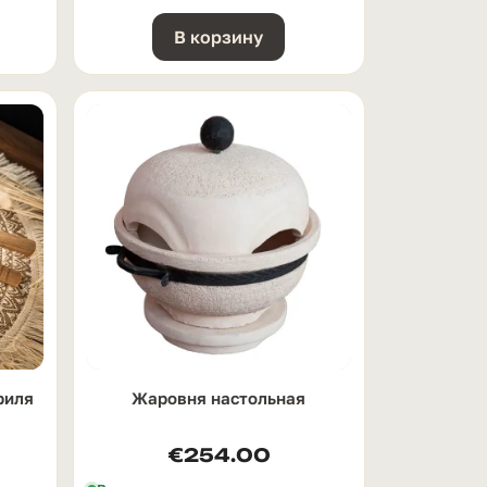
В корзину
риля
Жаровня настольная
€
254.00