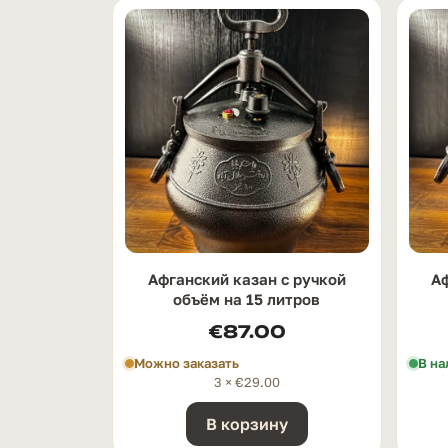
Афганский казан с ручкой
Аф
oбъём на 15 литров
€
87.00
Можно заказать
В на
3 ×
€
29.00
В корзину