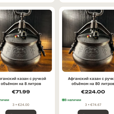
ганский казан с ручкой
Афганский казан с руч
oбъёмом на 8 литров
oбъёмом на 80 литро
€
71.99
€
224.00
личии
В наличии
3 ×
€
24.00
3 ×
€
74.67