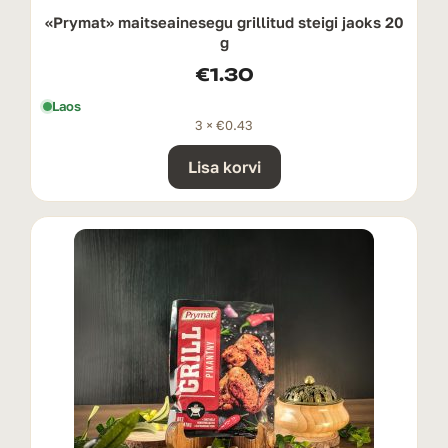
«Prymat» maitseainesegu grillitud steigi jaoks 20
g
€
1.30
Laos
3 ×
€
0.43
Lisa korvi