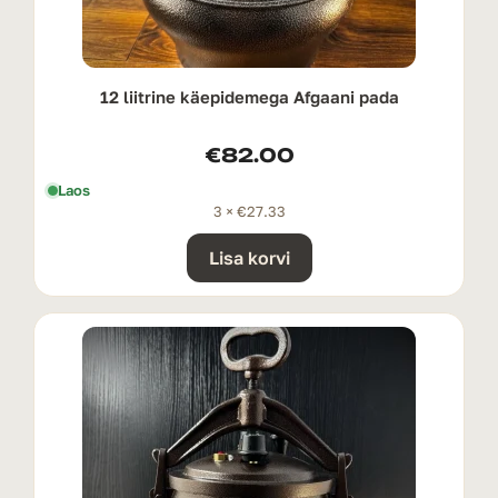
12 liitrine käepidemega Afgaani pada
€
82.00
Laos
3 ×
€
27.33
Lisa korvi