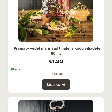
«Prymat» vedel marinaad lihale ja köögiviljadele
66 ml
€
1.20
Laos
3 ×
€
0.40
Lisa korvi