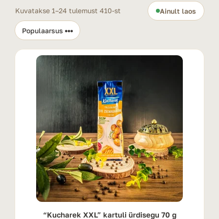
Kuvatakse 1–24 tulemust 410-st
Ainult laos
“Kucharek XXL” kartuli ürdisegu 70 g