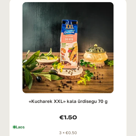
«Kucharek XXL» kala ürdisegu 70 g
€
1.50
Laos
3 ×
€
0.50