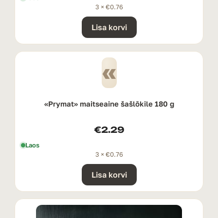
3 ×
€
0.76
Lisa korvi
«
«Prymat» maitseaine šašlõkile 180 g
€
2.29
Laos
3 ×
€
0.76
Lisa korvi