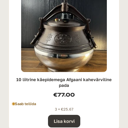
10 liitrine käepidemega Afgaani kahevärviline
pada
€
77.00
Saab tellida
3 ×
€
25.67
Lisa korvi