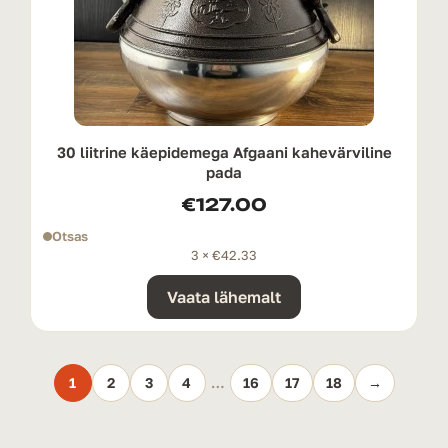
30 liitrine käepidemega Afgaani kahevärviline
pada
€
127.00
Otsas
3 ×
€
42.33
Vaata lähemalt
1
2
3
4
…
16
17
18
→