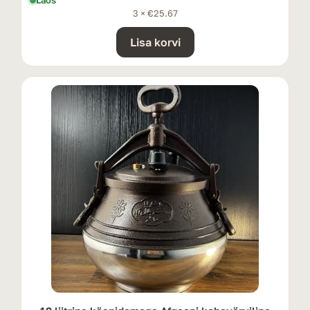
Laos
3 ×
€
25.67
Lisa korvi