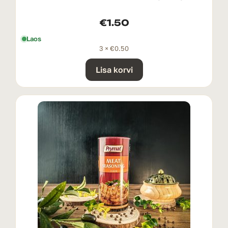
€
1.50
Laos
3 ×
€
0.50
Lisa korvi