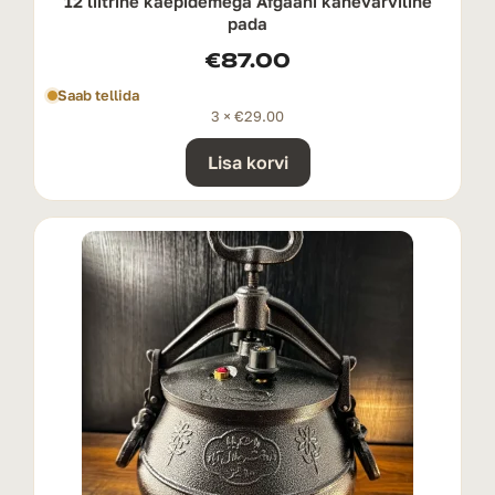
12 liitrine käepidemega Afgaani kahevärviline
pada
€
87.00
Saab tellida
3 ×
€
29.00
Lisa korvi