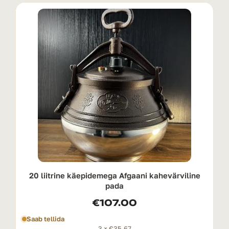
20 liitrine käepidemega Afgaani kahevärviline
pada
€
107.00
Saab tellida
3 ×
€
35.67