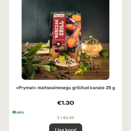
«Prymat» maitseainesegu grillitud kanale 25 g
€
1.30
Laos
3 ×
€
0.43
Lisa korvi