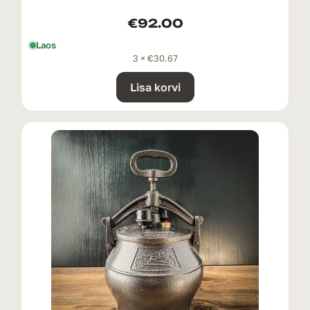
€
92.00
Laos
3 ×
€
30.67
Lisa korvi