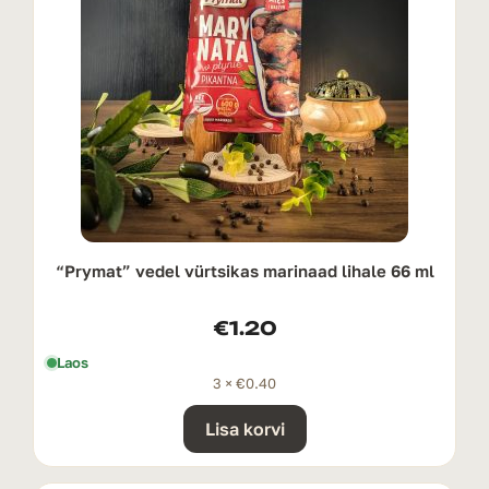
“Prymat” vedel vürtsikas marinaad lihale 66 ml
€
1.20
Laos
3 ×
€
0.40
Lisa korvi