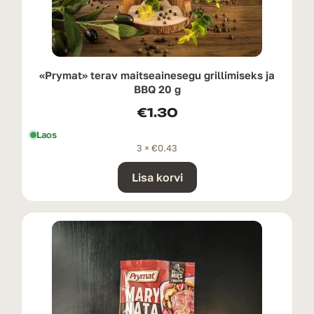
«Prymat» terav maitseainesegu grillimiseks ja
BBQ 20 g
€
1.30
Laos
3 ×
€
0.43
Lisa korvi