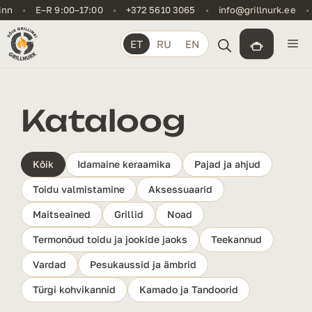
Skip
•
E–R 9:00–17:00
•
+372 5610 3065
•
info@grillnurk.ee
•
Kas
to
content
Me
ET
RU
EN
Kataloog
Kõik
Idamaine keraamika
Pajad ja ahjud
Toidu valmistamine
Aksessuaarid
Maitseained
Grillid
Noad
Termonõud toidu ja jookide jaoks
Teekannud
Vardad
Pesukaussid ja ämbrid
Türgi kohvikannid
Kamado ja Tandoorid