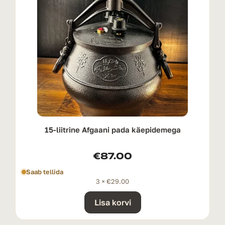
15-liitrine Afgaani pada käepidemega
€
87.00
Saab tellida
3 ×
€
29.00
Lisa korvi