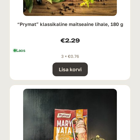
“Prymat” klassikaline maitseaine lihale, 180 g
€
2.29
Laos
3 ×
€
0.76
Lisa korvi