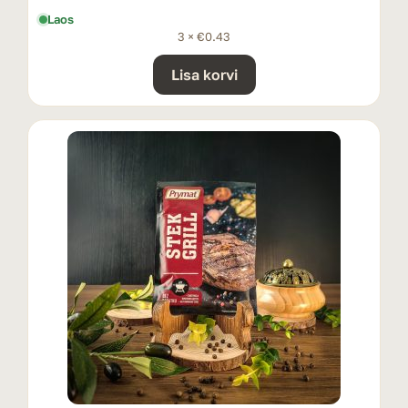
Laos
3 ×
€
0.43
Lisa korvi