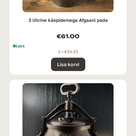
3 liitrine käepidemega Afgaani pada
€
61.00
Laos
3 ×
€
20.33
Lisa korvi