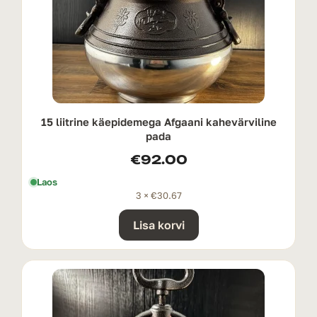
15 liitrine käepidemega Afgaani kahevärviline
pada
€
92.00
Laos
3 ×
€
30.67
Lisa korvi