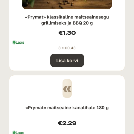
«Prymat» klassikaline maitseainesegu
grillimiseks ja BBQ 20 g
€
1.30
Laos
3 ×
€
0.43
Lisa korvi
«
«Prymat» maitseaine kanalihale 180 g
€
2.29
Laos