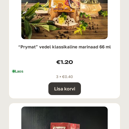
“Prymat” vedel klassikaline marinaad 66 ml
€
1.20
Laos
3 ×
€
0.40
Lisa korvi