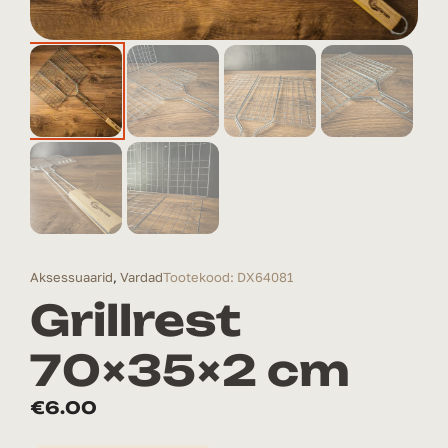
Aksessuaarid
,
Vardad
Tootekood: DX64081
Grillrest
70×35×2 cm
€
6.00