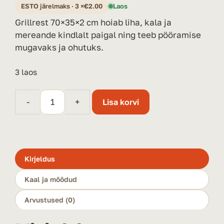
ESTO järelmaks · 3 ×
€
2.00
Laos
Grillrest 70×35×2 cm hoiab liha, kala ja
mereande kindlalt paigal ning teeb pööramise
mugavaks ja ohutuks.
3 laos
-
+
Lisa korvi
Grillrest
70×35×2
cm
kogus
Kirjeldus
Kaal ja mõõdud
Arvustused (0)