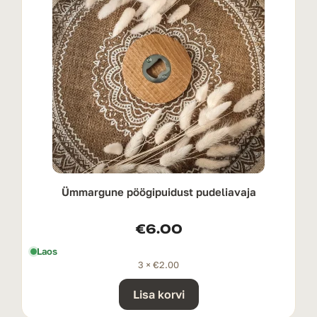
Ümmargune pöögipuidust pudeliavaja
€
6.00
Laos
3 ×
€
2.00
Lisa korvi