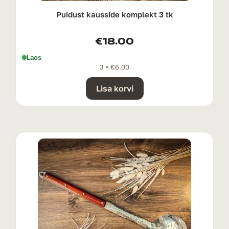
Puidust kausside komplekt 3 tk
€
18.00
Laos
3 ×
€
6.00
Lisa korvi