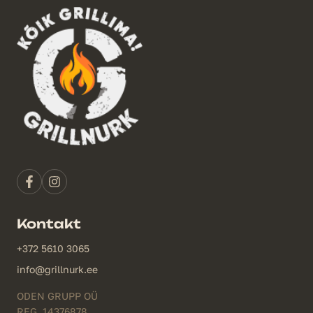
Kontakt
+372 5610 3065
info@grillnurk.ee
ODEN GRUPP OÜ
REG. 14376878