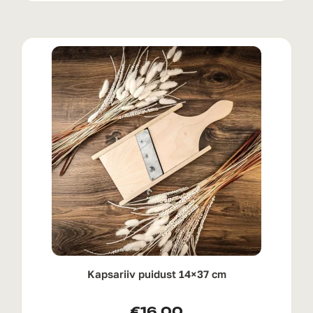
Kapsariiv puidust 14×37 cm
€
16.00