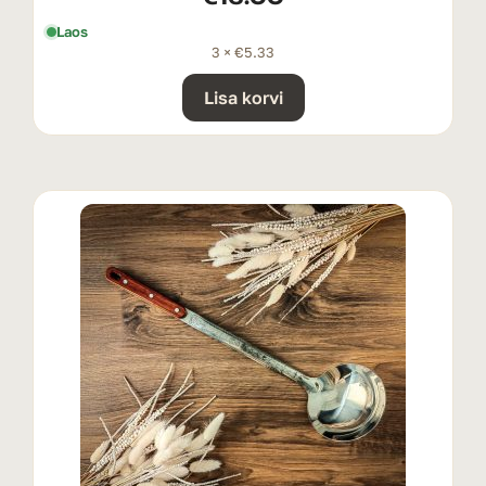
Laos
3 ×
€
5.33
Lisa korvi