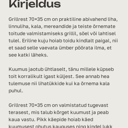
Kirjeldus
Grillrest 70×35 cm on praktiline abivahend liha,
linnuliha, kala, mereandide ja teiste õrnemate
toitude valmistamiseks grillil, söel või lahtisel
tulel. Eriline kuju hoiab toidu kindlalt paigal, nii
et saad selle vaevata ümber pöörata ilma, et
see katki läheks.
Kuumus jaotub ühtlaselt, tänu millele küpseb
toit korralikult igast küljest. See annab hea
tulemuse nii lihatükkide kui ka õrnema kala
puhul.
Grillrest 70×35 cm on valmistatud tugevast
terasest, mis talub kõrget kuumust ja peab
kaua vastu. Pikk käepide hoiab käed
kuumusest ohutus kauguses ning kindel lukk