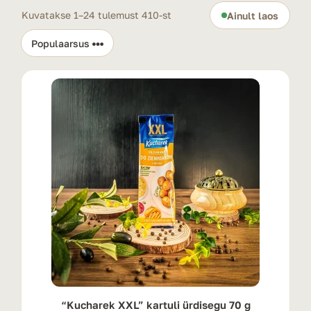
Kuvatakse 1–24 tulemust 410-st
Ainult laos
“Kucharek XXL” kartuli ürdisegu 70 g