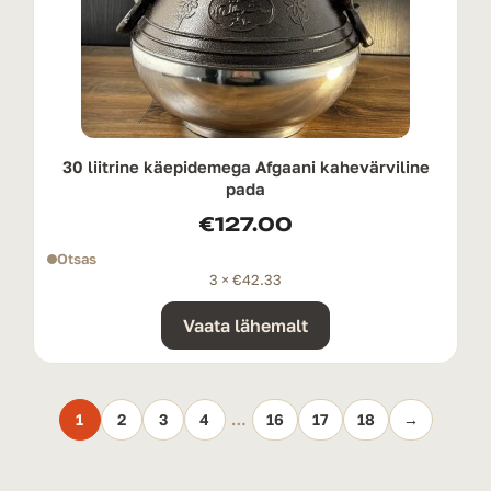
30 liitrine käepidemega Afgaani kahevärviline
pada
€
127.00
Otsas
3 ×
€
42.33
Vaata lähemalt
1
2
3
4
…
16
17
18
→