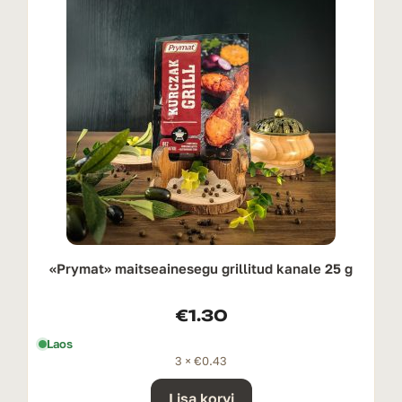
«Prymat» maitseainesegu grillitud kanale 25 g
€
1.30
Laos
3 ×
€
0.43
Lisa korvi