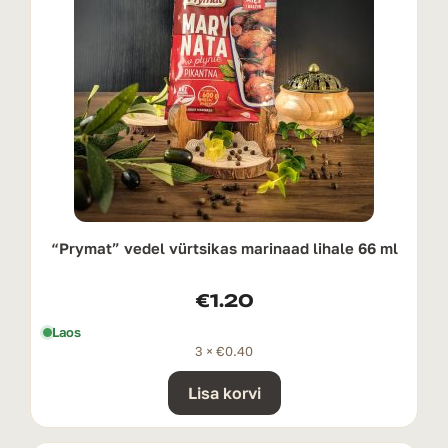
“Prymat” vedel vürtsikas marinaad lihale 66 ml
€
1.20
Laos
3 ×
€
0.40
Lisa korvi