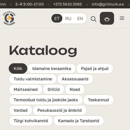
Skip
•
E–R 9:00–17:00
•
+372 5610 3065
•
info@grillnurk.ee
•
Ka
to
content
Me
ET
RU
EN
Kataloog
Kõik
Idamaine keraamika
Pajad ja ahjud
Toidu valmistamine
Aksessuaarid
Maitseained
Grillid
Noad
Termonõud toidu ja jookide jaoks
Teekannud
Vardad
Pesukaussid ja ämbrid
Türgi kohvikannid
Kamado ja Tandoorid