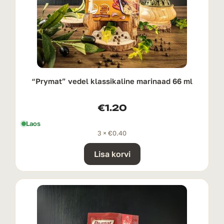
“Prymat” vedel klassikaline marinaad 66 ml
€
1.20
Laos
3 ×
€
0.40
Lisa korvi