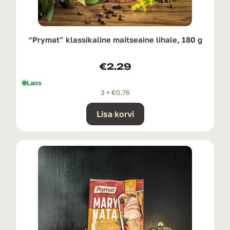
“Prymat” klassikaline maitseaine lihale, 180 g
€
2.29
Laos
3 ×
€
0.76
Lisa korvi