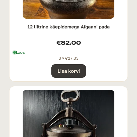
12 liitrine käepidemega Afgaani pada
€
82.00
Laos
3 ×
€
27.33
Lisa korvi