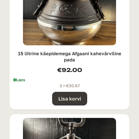
15 liitrine käepidemega Afgaani kahevärviline
pada
€
92.00
Laos
3 ×
€
30.67
Lisa korvi