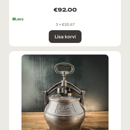
€
92.00
Laos
3 ×
€
30.67
Lisa korvi