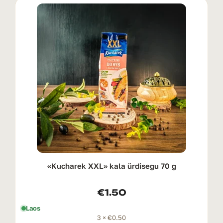
«Kucharek XXL» kala ürdisegu 70 g
€
1.50
Laos
3 ×
€
0.50