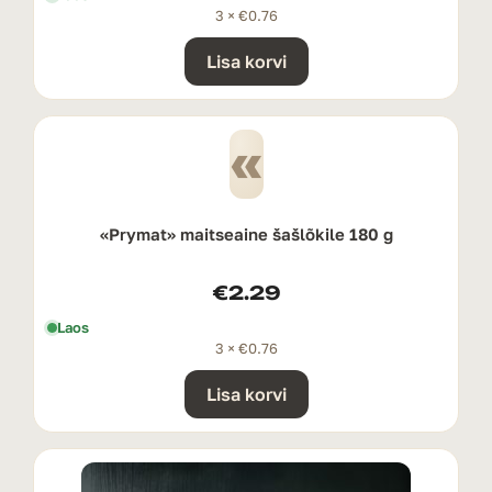
3 ×
€
0.76
Lisa korvi
«
«Prymat» maitseaine šašlõkile 180 g
€
2.29
Laos
3 ×
€
0.76
Lisa korvi