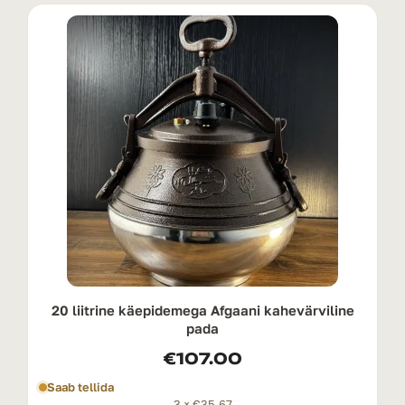
20 liitrine käepidemega Afgaani kahevärviline
pada
€
107.00
Saab tellida
3 ×
€
35.67