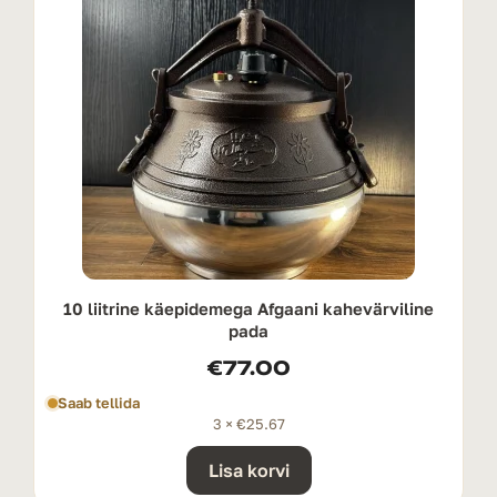
10 liitrine käepidemega Afgaani kahevärviline
pada
€
77.00
Saab tellida
3 ×
€
25.67
Lisa korvi