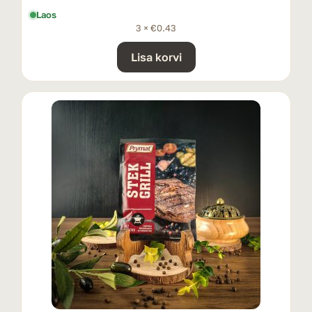
Laos
3 ×
€
0.43
Lisa korvi