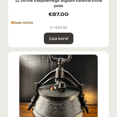
12 liitrine käepidemega Afgaani kahevärviline
pada
€
87.00
Saab tellida
3 ×
€
29.00
Lisa korvi