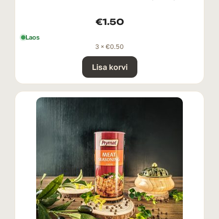
€
1.50
Laos
3 ×
€
0.50
Lisa korvi