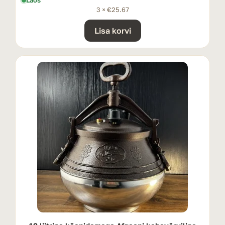
Laos
3 ×
€
25.67
Lisa korvi