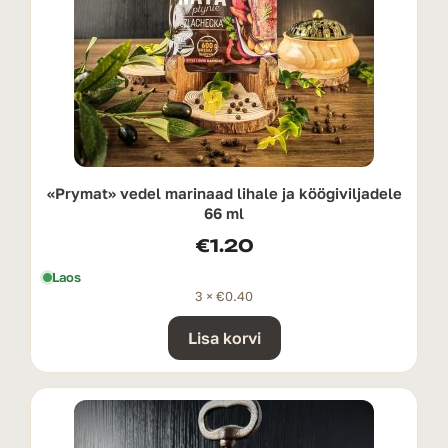
«Prymat» vedel marinaad lihale ja köögiviljadele
66 ml
€
1.20
Laos
3 ×
€
0.40
Lisa korvi