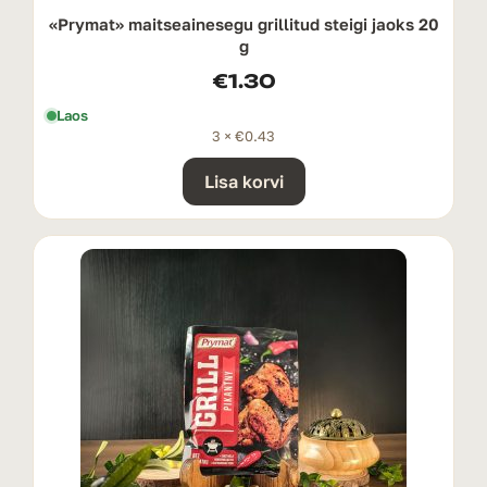
«Prymat» maitseainesegu grillitud steigi jaoks 20
g
€
1.30
Laos
3 ×
€
0.43
Lisa korvi