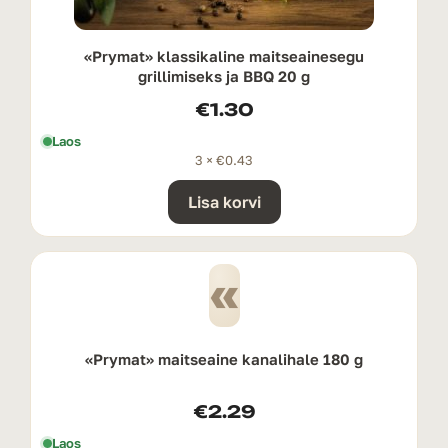
«Prymat» klassikaline maitseainesegu
grillimiseks ja BBQ 20 g
€
1.30
Laos
3 ×
€
0.43
Lisa korvi
«
«Prymat» maitseaine kanalihale 180 g
€
2.29
Laos