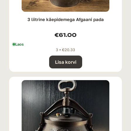
3 liitrine käepidemega Afgaani pada
€
61.00
Laos
3 ×
€
20.33
Lisa korvi