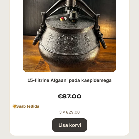
15-liitrine Afgaani pada käepidemega
€
87.00
Saab tellida
3 ×
€
29.00
Lisa korvi