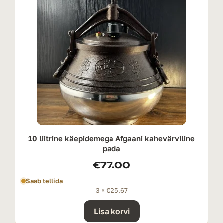
10 liitrine käepidemega Afgaani kahevärviline
pada
€
77.00
Saab tellida
3 ×
€
25.67
Lisa korvi