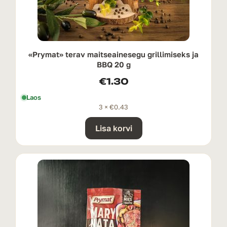
«Prymat» terav maitseainesegu grillimiseks ja
BBQ 20 g
€
1.30
Laos
3 ×
€
0.43
Lisa korvi