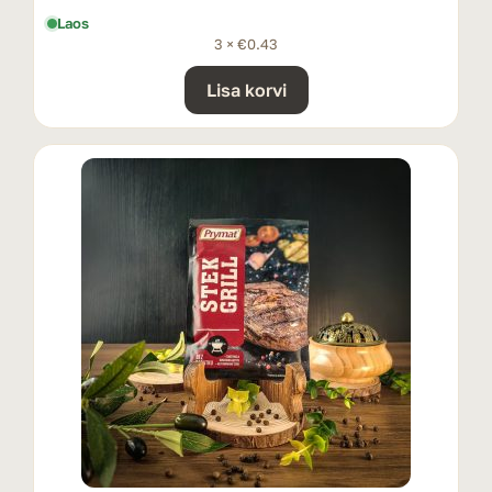
Laos
3 ×
€
0.43
Lisa korvi