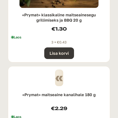
«Prymat» klassikaline maitseainesegu
grillimiseks ja BBQ 20 g
€
1.30
Laos
3 ×
€
0.43
Lisa korvi
«
«Prymat» maitseaine kanalihale 180 g
€
2.29
Laos