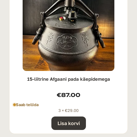
15-liitrine Afgaani pada käepidemega
€
87.00
Saab tellida
3 ×
€
29.00
Lisa korvi