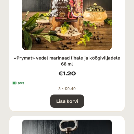
«Prymat» vedel marinaad lihale ja köögiviljadele
66 ml
€
1.20
Laos
3 ×
€
0.40
Lisa korvi