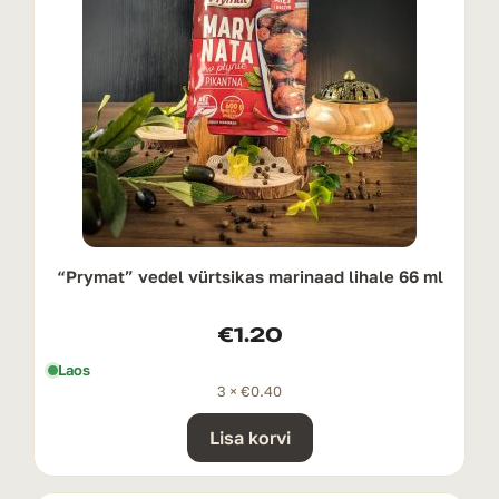
“Prymat” vedel vürtsikas marinaad lihale 66 ml
€
1.20
Laos
3 ×
€
0.40
Lisa korvi