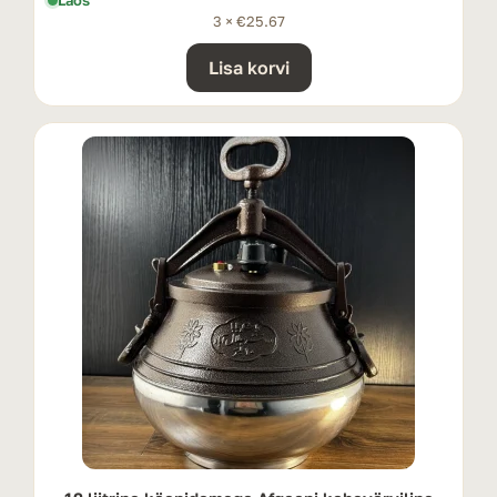
Laos
3 ×
€
25.67
Lisa korvi