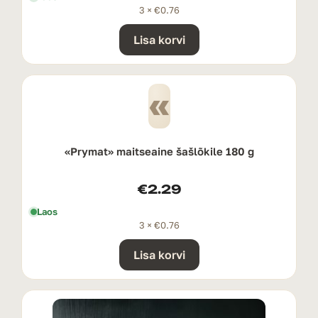
3 ×
€
0.76
Lisa korvi
«
«Prymat» maitseaine šašlõkile 180 g
€
2.29
Laos
3 ×
€
0.76
Lisa korvi