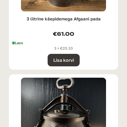
3 liitrine käepidemega Afgaani pada
€
61.00
Laos
3 ×
€
20.33
Lisa korvi