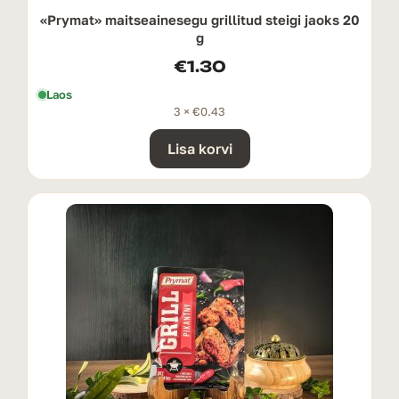
«Prymat» maitseainesegu grillitud steigi jaoks 20
g
€
1.30
Laos
3 ×
€
0.43
Lisa korvi