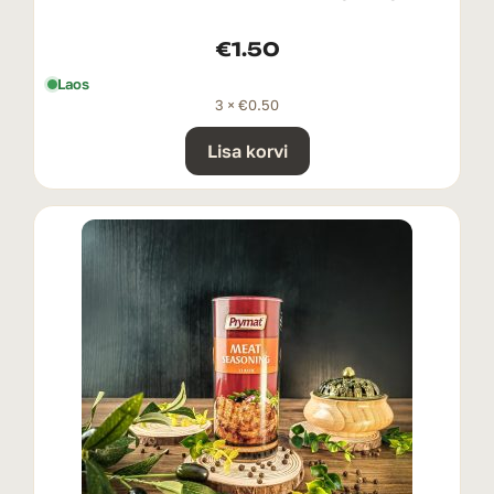
€
1.50
Laos
3 ×
€
0.50
Lisa korvi