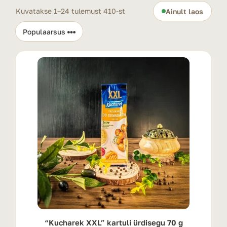
Kuvatakse 1–24 tulemust 410-st
Ainult laos
“Kucharek XXL” kartuli ürdisegu 70 g