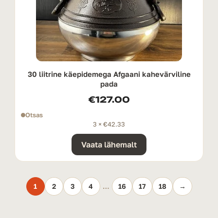
30 liitrine käepidemega Afgaani kahevärviline
pada
€
127.00
Otsas
3 ×
€
42.33
Vaata lähemalt
1
2
3
4
…
16
17
18
→