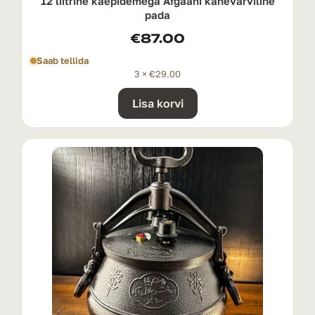
12 liitrine käepidemega Afgaani kahevärviline
pada
€
87.00
Saab tellida
3 ×
€
29.00
Lisa korvi