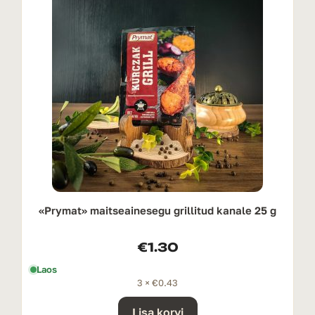
«Prymat» maitseainesegu grillitud kanale 25 g
€
1.30
Laos
3 ×
€
0.43
Lisa korvi