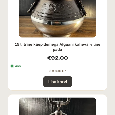
15 liitrine käepidemega Afgaani kahevärviline
pada
€
92.00
Laos
3 ×
€
30.67
Lisa korvi