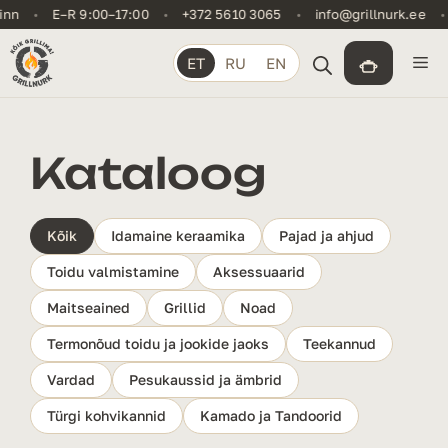
Skip
•
E–R 9:00–17:00
•
+372 5610 3065
•
info@grillnurk.ee
•
Kas
to
content
Me
ET
RU
EN
Kataloog
Kõik
Idamaine keraamika
Pajad ja ahjud
Toidu valmistamine
Aksessuaarid
Maitseained
Grillid
Noad
Termonõud toidu ja jookide jaoks
Teekannud
Vardad
Pesukaussid ja ämbrid
Türgi kohvikannid
Kamado ja Tandoorid