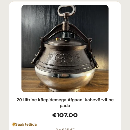
20 liitrine käepidemega Afgaani kahevärviline
pada
€
107.00
Saab tellida
3 ×
€
35.67