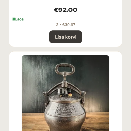
€
92.00
Laos
3 ×
€
30.67
Lisa korvi