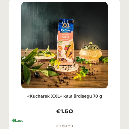
«Kucharek XXL» kala ürdisegu 70 g
€
1.50
Laos
3 ×
€
0.50