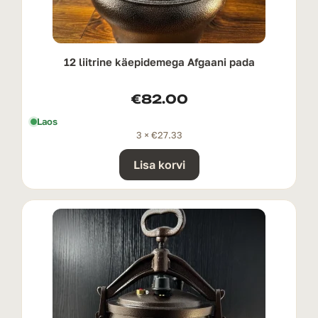
12 liitrine käepidemega Afgaani pada
€
82.00
Laos
3 ×
€
27.33
Lisa korvi