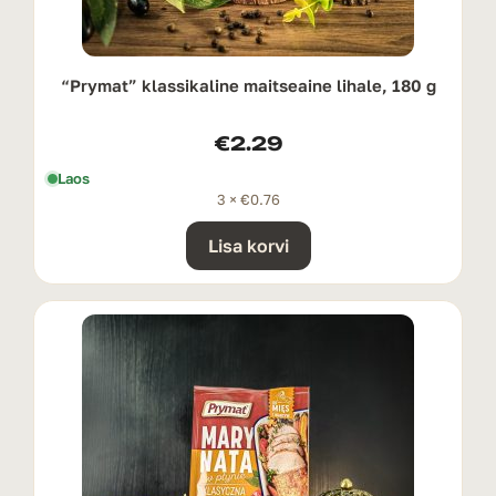
“Prymat” klassikaline maitseaine lihale, 180 g
€
2.29
Laos
3 ×
€
0.76
Lisa korvi