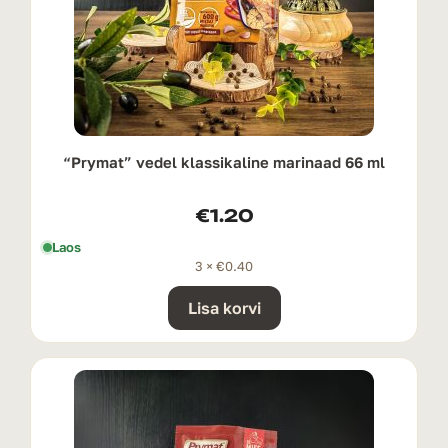
“Prymat” vedel klassikaline marinaad 66 ml
€
1.20
Laos
3 ×
€
0.40
Lisa korvi