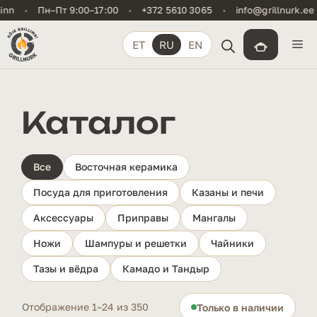
Перейти
•
Пн–Пт 9:00–17:00
•
+372 5610 3065
•
info@grillnurk.ee
•
к
содержимому
М
ET
RU
EN
Каталог
Все
Восточная керамика
Посуда для приготовления
Казаны и печи
Аксессуары
Приправы
Мангалы
Ножи
Шампуры и решетки
Чайники
Тазы и вёдра
Камадо и Тандыр
Отображение 1–24 из 350
Только в наличии