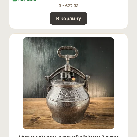
3 ×
€
27.33
В корзину
Афганский казан с ручкой oбъёмом 3 литра