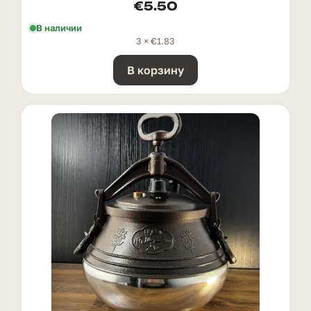
€
5.50
В наличии
3 ×
€
1.83
В корзину