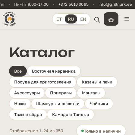
Перейти
•
Пн–Пт 9:00–17:00
•
+372 5610 3065
•
info@grillnurk.ee
•
к
содержимому
М
ET
RU
EN
Каталог
Все
Восточная керамика
Посуда для приготовления
Казаны и печи
Аксессуары
Приправы
Мангалы
Ножи
Шампуры и решетки
Чайники
Тазы и вёдра
Камадо и Тандыр
Отображение 1–24 из 350
Только в наличии