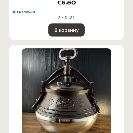
€
5.50
В наличии
3 ×
€
1.83
В корзину