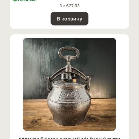
3 ×
€
27.33
В корзину
Афганский казан с ручкой oбъёмом 3 литра