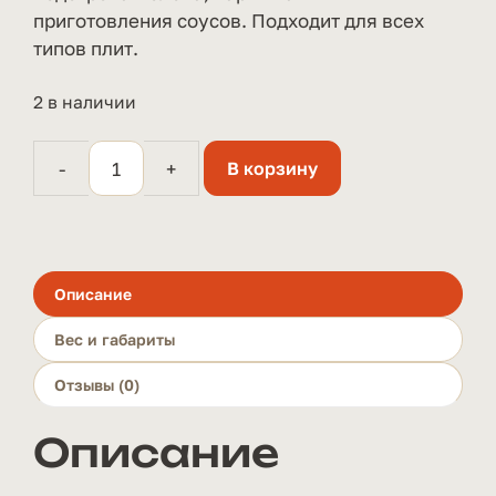
приготовления соусов. Подходит для всех
типов плит.
2 в наличии
-
+
В корзину
Количество
товара
Эмалированный
ковш
1,5
Описание
л
Вес и габариты
с
крышкой
Отзывы (0)
Описание