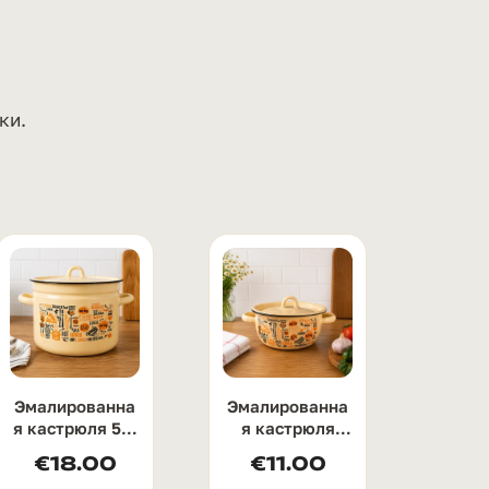
ки.
Эмалированна
Эмалированна
я кастрюля 5,5
я кастрюля
л с крышкой
1,5л с узором
€
18.00
€
11.00