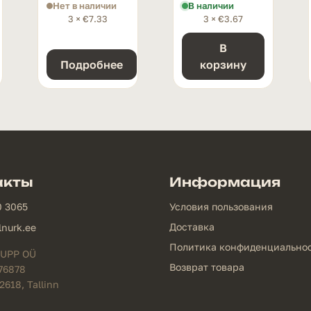
Нет в наличии
В наличии
3 ×
€
7.33
3 ×
€
3.67
В
Подробнее
корзину
акты
Информация
0 3065
Условия пользования
Доставка
lnurk.ee
Политика конфиденциально
UPP OÜ
Возврат товара
76878
12618, Tallinn