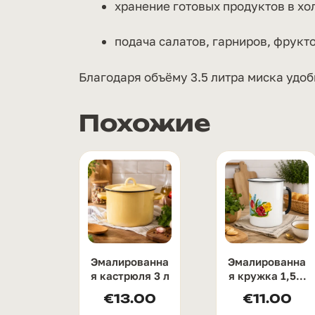
хранение готовых продуктов в хо
подача салатов, гарниров, фрукто
Благодаря объёму 3.5 литра миска удоб
Похожие
Эмалированна
Эмалированна
я кастрюля 3 л
я кружка 1,5 л
с узором
€
13.00
€
11.00