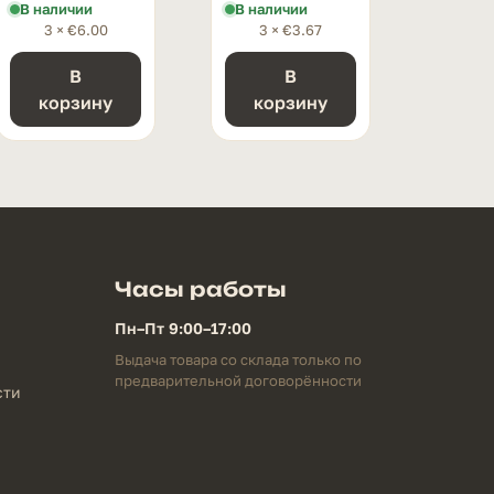
В наличии
В наличии
3 ×
€
6.00
3 ×
€
3.67
В
В
корзину
корзину
Часы работы
Пн–Пт 9:00–17:00
Выдача товара со склада только по
предварительной договорённости
сти