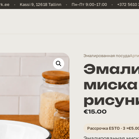
.ee
•
Kassi 9, 12618 Tallinn
•
Пн–Пт 9:00–17:00
•
+372 5610 3
Эмалированная посуда
Арти
Эмали
миска 
рисун
€
15.00
Рассрочка ESTO · 3 ×
€
5.0
Эмалированная миска