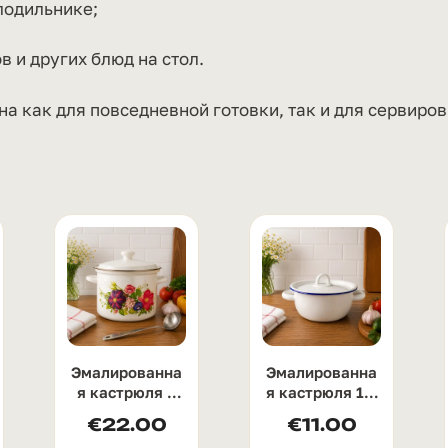
лодильнике;
в и других блюд на стол.
на как для повседневной готовки, так и для сервиров
Эмалированна
Эмалированна
я кастрюля 9
я кастрюля 1.5
литров
литра
€
22.00
€
11.00