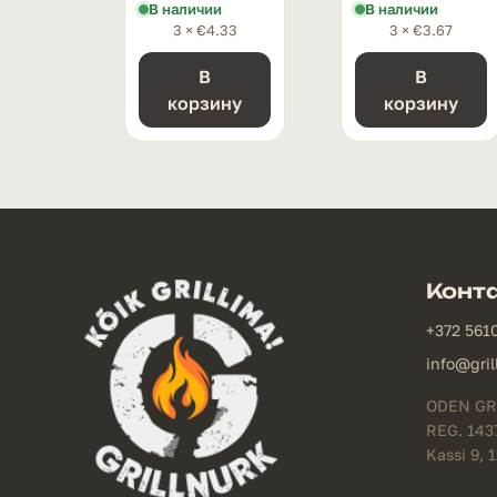
В наличии
В наличии
3 ×
€
4.33
3 ×
€
3.67
В
В
корзину
корзину
Конт
+372 561
info@gril
ODEN GR
REG. 143
Kassi 9, 